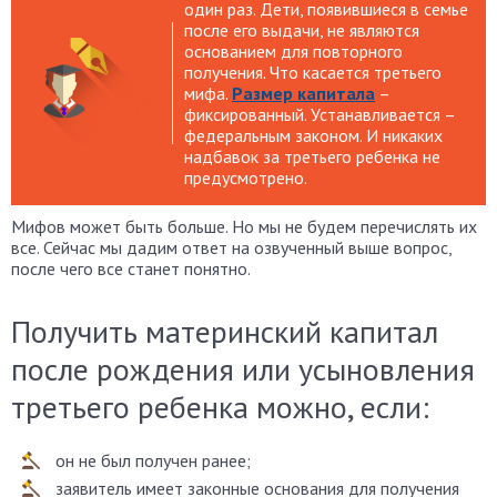
один раз. Дети, появившиеся в семье
после его выдачи, не являются
основанием для повторного
получения. Что касается третьего
мифа.
Размер капитала
–
фиксированный. Устанавливается –
федеральным законом. И никаких
надбавок за третьего ребенка не
предусмотрено.
Мифов может быть больше. Но мы не будем перечислять их
все. Сейчас мы дадим ответ на озвученный выше вопрос,
после чего все станет понятно.
Получить материнский капитал
после рождения или усыновления
третьего ребенка можно, если:
он не был получен ранее;
заявитель имеет законные основания для получения