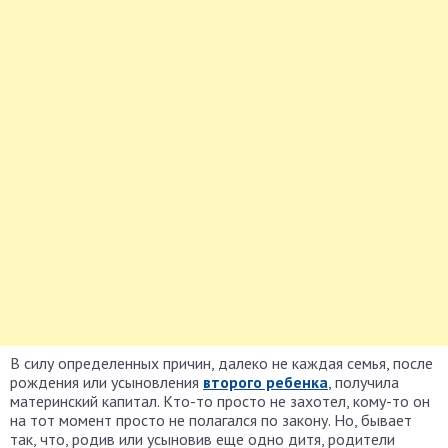
В силу определенных причин, далеко не каждая семья, после
рождения или усыновления
второго ребенка
, получила
материнский капитал. Кто-то просто не захотел, кому-то он
на тот момент просто не полагался по закону. Но, бывает
так, что, родив или усыновив еще одно дитя, родители