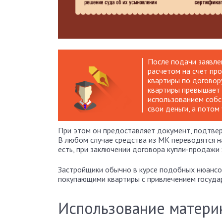
После подачи заявле
расчетом на счет про
квартиры по договор
квартиры превышает 
использованием собс
свои деньги, а потом
При этом он предоставляет документ, подтве
В любом случае средства из МК переводятся на
есть, при заключении договора купли-продаж
Застройщики обычно в курсе подобных нюансов
покупающими квартиры с привлечением госуда
Использование материн