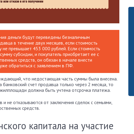
ния деньги будут переведены безналичным
давца в течение двух месяцев, если стоимость
у не превышает 453 000 рублей. Если стоимость
сумму субсидии, и покупатель приобретает ее с
твенных средств, он обязан в начале внести
 уже обратиться с заявлением в ПФ.
рждающий, что недостающая часть суммы была внесена.
 банковский счет продавца только через 2 месяца, то
и жилплощади должна быть учтена отсрочка платежа.
 и не отказываются от заключения сделок с семьями,
рственных средств.
ского капитала на участие