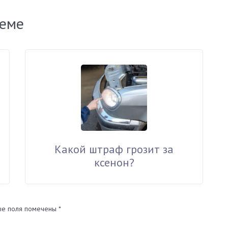
теме
Какой штраф грозит за
ксенон?
ые поля помечены
*