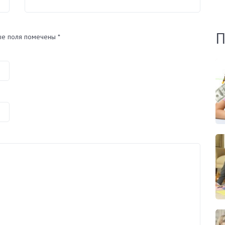
П
ые поля помечены
*