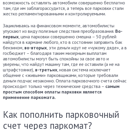
возможность оставлять автомобили совершенно бесплатно
там, где им заблагорассудится, а теперь все парковки стали
жестко регламентированными и контролируемыми.
Зацикливаясь на финансовом моменте, автомобилисты
упускают из виду полезные следствия преобразования.
Во-
первых
, цена парковки совершенно смешна – 50 рублей
найдутся в кармане любого, кто в состоянии заправить бак
бензином,
во-вторых
, эти деньги идут не «чужому дяде», а в
госбюджет – благодаря таким мизерным выплатам
автомобилисты могут быть спокойны за свое авто и
уверены, что найдут машину там, где ее оставили (а не на
штрафстоянке),
в-третьих
, новая система исключает
общение с «живыми» парковщиками, которые требовали
деньги подчас незаконно. Оплата парковочного счета сейчас
происходит только через технические средства –
самым
простым способом оплаты парковки является
применение паркомата.
Как пополнить парковочный
счет через паркомат?