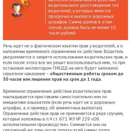
водительского удостоверения тех
водителей, у которых имеется
просрочка в выплате дорожных
штрафов. Сумма долгов в этом
случае должна быть не менее 10
тысяч рублей.
Речь идет не о фактическом изъятии прав у водителей, а о
наложении временного ограничения их действия. Водитель
уведомляется о запрете использования водительских прав, и
если после этого все же решит воспользоваться ими, то при
остановке инспектором ГИБДД на него будет наложено
серьезное наказание –
общественные работы сроком до
50 часов или лишение прав на срок до 1 года
.
Временное ограничение действия водительских прав
накладывается приставами самостоятельно или по
инициативе взыскателя (если речь идет не о дорожных
штрафах, а, к примеру, об алиментных выплатах).
Ограничение действия прав не применяется в ряде случаев,
которые изложены в п.4 ст. 67.1 ФЗ № 229 «Об
исполнительном производстве». Снимается оно на
следующий же день после оплаты всей суммы долга.