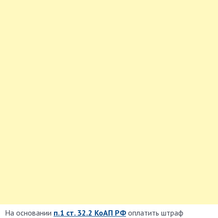
На основании
п.1 ст. 32.2 КоАП РФ
оплатить штраф