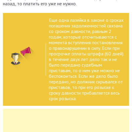
назад, то платить его уже не нужно.
Еще одна лазейка в законе о сроках
погашения задолженностей связана
со сроком давности, равным 2
годам, которые отсчитываются с
момента вступления постановления
о правонарушении в силу. Если при
просрочке оплаты штрафа (60 дней)
в течение двух лет дело так и не
было передано судебным
приставам, то о нем уже можно не
беспокоиться. Если же дело было
передано, но должник скрывался от
приставов, то при его розыске к
сроку давности прибавляется весь
срок розыска.