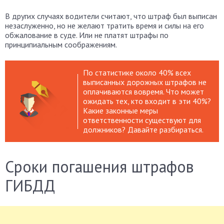
В других случаях водители считают, что штраф был выписан
незаслуженно, но не желают тратить время и силы на его
обжалование в суде. Или не платят штрафы по
принципиальным соображениям.
По статистике около 40% всех
выписанных дорожных штрафов не
оплачиваются вовремя. Что может
ожидать тех, кто входит в эти 40%?
Какие законные меры
ответственности существуют для
должников? Давайте разбираться.
Сроки погашения штрафов
ГИБДД