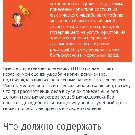
установленные сроки. Общая сумма
понесенных убытков состоит из
фактического ущерба автомобилю,
указанного в акте независимой
экспертизы, а также из расходов
потерпевшего на услуги юристов, на
транспортировку и хранение
автомобиля (сопутствующие
расходы). В сумму ущерба может
быть включен и моральный вред.
Вместе с претензией виновнику ДТП отсылается акт
независимой оценки ущерба и копии документов,
подтверждающих все понесенные расходы потерпевшего.
Решить дело мирно – в интересах виновника аварии, потому
что при рассмотрении дела в суде он понесет еще ряд
дополнительных расходов (судебных издержек). Без
попыток досудебного возмещения ущерба судебный орган
может попросту не принять исковое заявление.
Что должно содержать