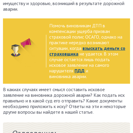
имуществу и здоровью, возникший в результате дорожной
аварии.
Помочь виновникам ДТП в
компенсации ущерба призван
страховой полис ОСАГО, однако на
практике нередко возникают
ситуации, когда
взыскать деньги со
страховщика
не удается. В этом
случае остается лишь подать
исковое заявление на самого
нарушителя
ПДД
и
виновника аварии.
В какиaх случаях имеет смысл составить исковое
заявление на виновника дорожной аварии? Как подать иск
правильно и в какой суд его отправить? Какие документы
необходимо приложить к иску? Ответы на эти и некоторые
другие вопросы вы найдете в нашей статье.