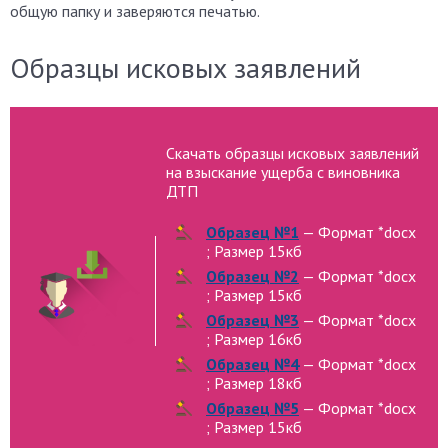
общую папку и заверяются печатью.
Образцы исковых заявлений
Скачать образцы исковых заявлений
на взыскание ущерба с виновника
ДТП
Образец №1
— Формат *docx
; Размер 15кб
Образец №2
— Формат *docx
; Размер 15кб
Образец №3
— Формат *docx
; Размер 16кб
Образец №4
— Формат *docx
; Размер 18кб
Образец №5
— Формат *docx
; Размер 15кб