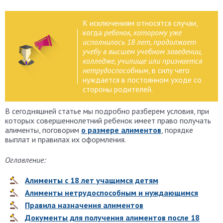
К исключениям относятся случаи,
когда
ребенок, которому уже
исполнилось 18 лет, продолжает
учебу в высшем учебном заведении,
колледже, училище или признается
нетрудоспособным
, в силу чего
нуждается в постоянном уходе со
стороны родителей.
В сегодняшней статье мы подробно разберем условия, при
которых совершеннолетний ребенок имеет право получать
алименты, поговорим
о размере алиментов
, порядке
выплат и правилах их оформления.
Оглавление:
Алименты с 18 лет учащимся детям
Алименты нетрудоспособным и нуждающимся
Правила назначения алиментов
Документы для получения алиментов после 18