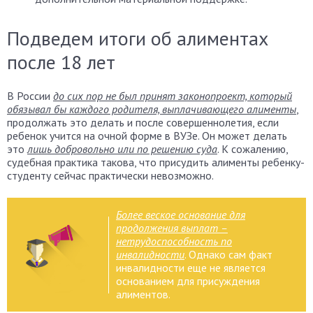
Подведем итоги об алиментах
после 18 лет
В России
до сих пор не был принят законопроект, который
обязывал бы каждого родителя, выплачивающего алименты
,
продолжать это делать и после совершеннолетия, если
ребенок учится на очной форме в ВУЗе. Он может делать
это
лишь добровольно или по решению суда
. К сожалению,
судебная практика такова, что присудить алименты ребенку-
студенту сейчас практически невозможно.
Более веское основание для
продолжения выплат –
нетрудоспособность по
инвалидности
. Однако сам факт
инвалидности еще не является
основанием для присуждения
алиментов.