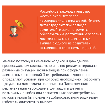
Российское законодательство
жестко охраняет права
несовершеннолетних детей. Именно
дети страдают при разводе
родителей, и закон стремится
обеспечить им достаточные условия
для жизни за счет алиментных
выплат с одного из родителей,
оставившего свою семью и детей.
Именно поэтому в Семейном кодексе и Гражданско-
процессуальном кодексе ясно и четко регламентированы
различные ситуации, возникающие при оформлении
алиментных отношений. Эти требования однозначно
определяют условия, при которых необходимо оформить
документы для подачи на алименты. Такая жесткая
регламентация необходима для защиты детей от
возможных ошибок или сознательных злоупотреблений,
которые могли бы помочь недобросовестным родителям
избежать алиментных выплат.