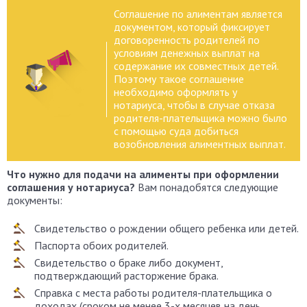
Соглашение по алиментам является
документом, который фиксирует
договоренность родителей по
условиям денежных выплат на
содержание их совместных детей.
Поэтому такое соглашение
необходимо оформлять у
нотариуса, чтобы в случае отказа
родителя-плательщика можно было
с помощью суда добиться
возобновления алиментных выплат.
Что нужно для подачи на алименты при оформлении
соглашения у нотариуса?
Вам понадобятся следующие
документы:
Свидетельство о рождении общего ребенка или детей.
Паспорта обоих родителей.
Свидетельство о браке либо документ,
подтверждающий расторжение брака.
Справка с места работы родителя-плательщика о
доходах (сроком не менее 3-х месяцев на день