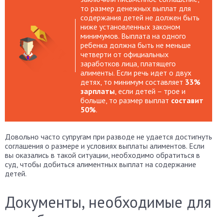
то размер денежных выплат для
содержания детей не должен быть
ниже установленных законом
минимумов. Выплата на одного
ребенка должна быть не меньше
четверти от официальных
заработков лица, платящего
алименты. Если речь идет о двух
детях, то минимум составляет
33%
зарплаты
, если детей – трое и
больше, то размер выплат
составит
50%
.
Довольно часто супругам при разводе не удается достигнуть
соглашения о размере и условиях выплаты алиментов. Если
вы оказались в такой ситуации, необходимо обратиться в
суд, чтобы добиться алиментных выплат на содержание
детей.
Документы, необходимые для