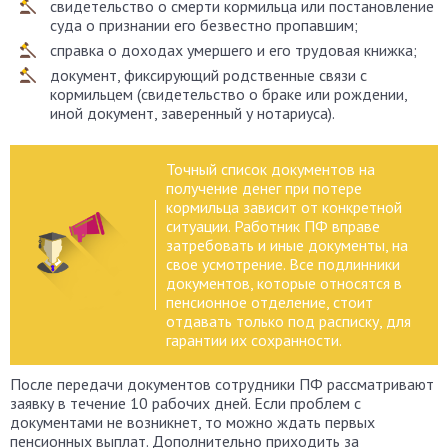
свидетельство о смерти кормильца или постановление
суда о признании его безвестно пропавшим;
справка о доходах умершего и его трудовая книжка;
документ, фиксирующий родственные связи с
кормильцем (свидетельство о браке или рождении,
иной документ, заверенный у нотариуса).
Точный список документов на
получение денег при потере
кормильца зависит от конкретной
ситуации. Работник ПФ вправе
затребовать и иные документы, на
свое усмотрение. Все подлинники
документов, которые относятся в
пенсионное отделение, стоит
отдавать только под расписку, для
гарантии их сохранности.
После передачи документов сотрудники ПФ рассматривают
заявку в течение 10 рабочих дней. Если проблем с
документами не возникнет, то можно ждать первых
пенсионных выплат. Дополнительно приходить за