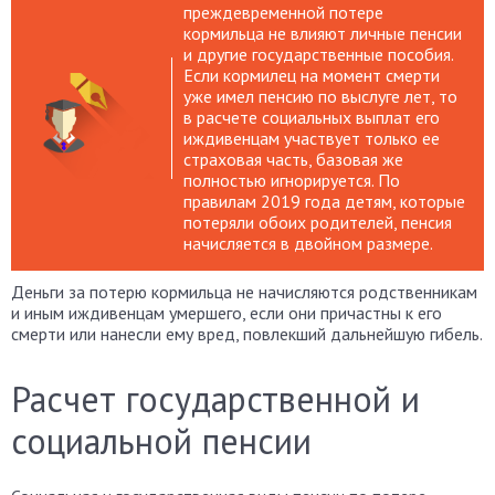
преждевременной потере
кормильца не влияют личные пенсии
и другие государственные пособия.
Если кормилец на момент смерти
уже имел пенсию по выслуге лет, то
в расчете социальных выплат его
иждивенцам участвует только ее
страховая часть, базовая же
полностью игнорируется. По
правилам 2019 года детям, которые
потеряли обоих родителей, пенсия
начисляется в двойном размере.
Деньги за потерю кормильца не начисляются родственникам
и иным иждивенцам умершего, если они причастны к его
смерти или нанесли ему вред, повлекший дальнейшую гибель.
Расчет государственной и
социальной пенсии