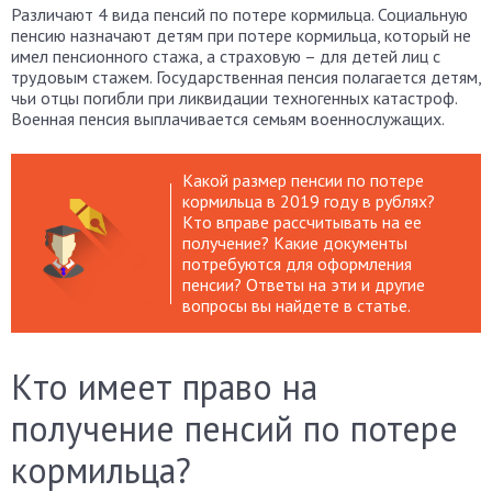
Различают 4 вида пенсий по потере кормильца. Социальную
пенсию назначают детям при потере кормильца, который не
имел пенсионного стажа, а страховую – для детей лиц с
трудовым стажем. Государственная пенсия полагается детям,
чьи отцы погибли при ликвидации техногенных катастроф.
Военная пенсия выплачивается семьям военнослужащих.
Какой размер пенсии по потере
кормильца в 2019 году в рублях?
Кто вправе рассчитывать на ее
получение? Какие документы
потребуются для оформления
пенсии? Ответы на эти и другие
вопросы вы найдете в статье.
Кто имеет право на
получение пенсий по потере
кормильца?