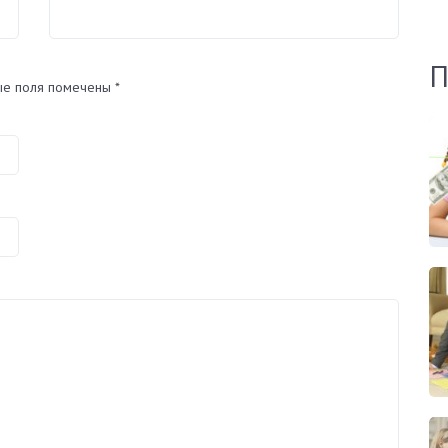
П
ые поля помечены
*