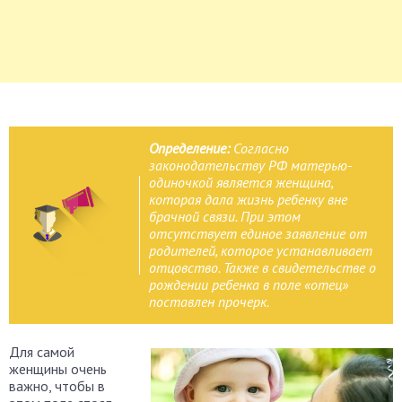
Определение:
Согласно
законодательству РФ матерью-
одиночкой является женщина,
которая дала жизнь ребенку вне
брачной связи. При этом
отсутствует единое заявление от
родителей, которое устанавливает
отцовство. Также в свидетельстве о
рождении ребенка в поле «отец»
поставлен прочерк.
Для самой
женщины очень
важно, чтобы в