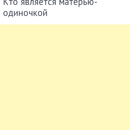
Кто является матерью-
одиночкой