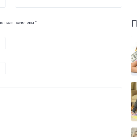
П
ые поля помечены
*