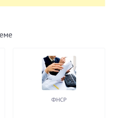
теме
ФНСР