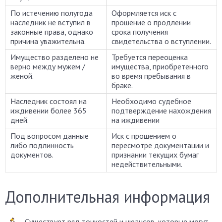
По истечению полугода
Оформляется иск с
наследник не вступил в
прошение о продлении
законные права, однако
срока получения
причина уважительна.
свидетельства о вступлении.
Имущество разделено не
Требуется переоценка
верно между мужем /
имущества, приобретенного
женой.
во время пребывания в
браке.
Наследник состоял на
Необходимо судебное
иждивении более 365
подтверждение нахождения
дней.
на иждивении
Под вопросом данные
Иск с прошением о
либо подлинность
пересмотре документации и
документов.
признании текущих бумаг
недействительными.
Дополнительная информация
Существует ряд тонкостей и нюансов, которые могут