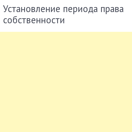
Установление периода права
собственности